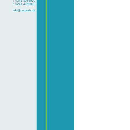
t. 0241 4356929
f. 0241 4356930
info@codeaix.de