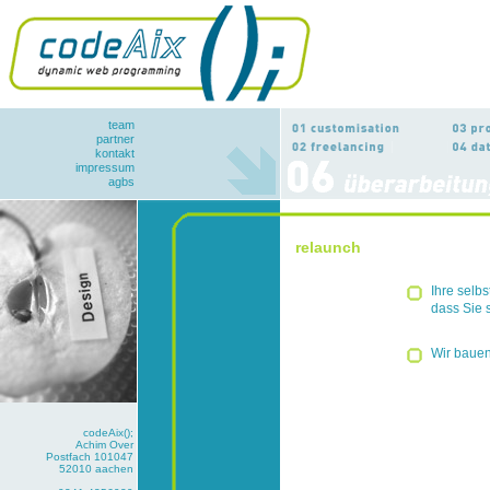
team
partner
kontakt
impressum
agbs
relaunch
Ihre selb
dass Sie 
Wir bauen
codeAix();
Achim Over
Postfach 101047
52010 aachen